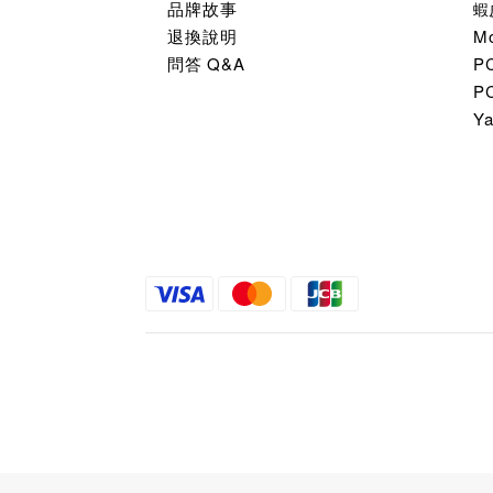
品牌故事
蝦
退換說明
M
問答 Q&A
P
P
Y