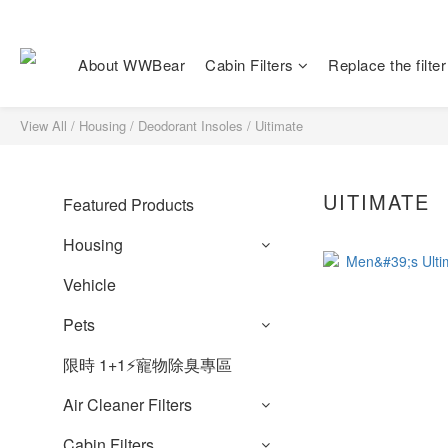
About WWBear
Cabin Filters
Replace the filter
View All
/
Housing
/
Deodorant Insoles
/
Uitimate
UITIMATE
Featured Products
Housing
Vehicle
Pets
限時 1+1⚡️寵物除臭專區
Air Cleaner Filters
Cabin Filters