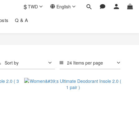
$
TWD
English
osts
Q & A
Sort by
24 Items per page