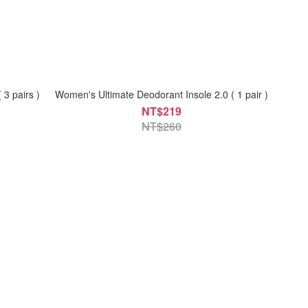
 3 pairs )
Women's Ultimate Deodorant Insole 2.0 ( 1 pair )
NT$219
NT$260