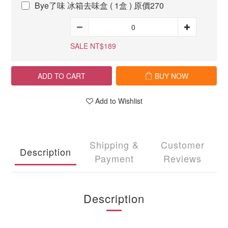
Bye了味 冰箱去味盒 ( 1盒 ) 原價270
SALE NT$189
ADD TO CART
BUY NOW
Add to Wishlist
Shipping &
Customer
Description
Payment
Reviews
Description