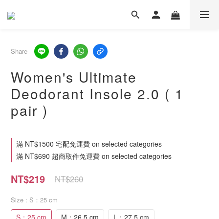
Share
Women's Ultimate
Deodorant Insole 2.0 ( 1
pair )
滿 NT$1500 宅配免運費 on selected categories
滿 NT$690 超商取件免運費 on selected categories
NT$219
NT$260
Size
: S：25 cm
S：25 cm
M：26.5 cm
L：27.5 cm