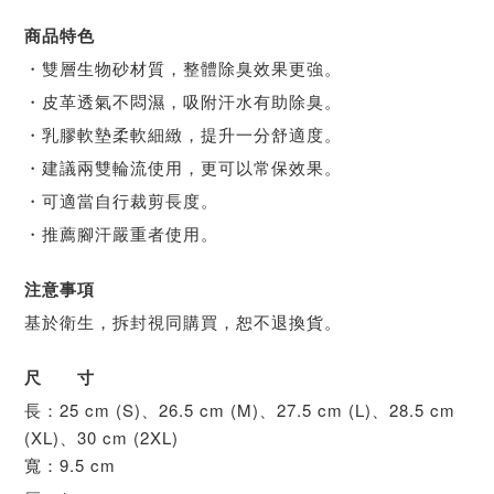
商品特色
・雙層生物砂材質，整體除臭效果更強。
・皮革透氣不悶濕，吸附汗水有助除臭。
・乳膠軟墊柔軟細緻，提升一分舒適度。
・建議兩雙輪流使用，更可以常保效果。
・可適當自行裁剪長度。
・推薦腳汗嚴重者使用。
注意事項
基於衛生，拆封視同購買，恕不退換貨。
尺 寸
長：
25 cm (S)、26.5 cm (M)、27.5 cm (L)、28.5 cm
(XL)、30 cm (2XL)
寬：9.5 cm