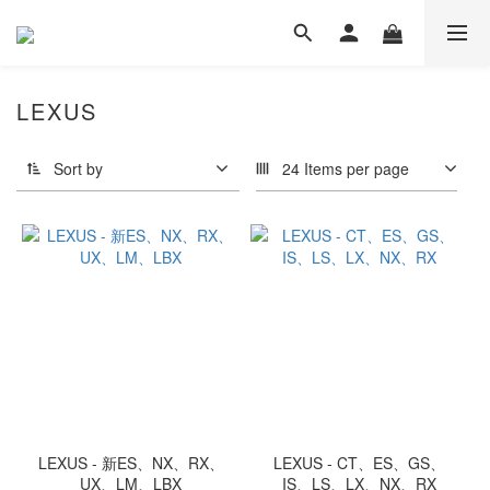
LEXUS
Sort by
24 Items per page
LEXUS - 新ES、NX、RX、
LEXUS - CT、ES、GS、
UX、LM、LBX
IS、LS、LX、NX、RX