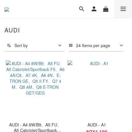
AUDI
Sort by
24 Items per page
AUDI - A4 8W/B9、A5 FU、
AUDI - A1
A5 Cabriolet/Sportback
NT$1,190