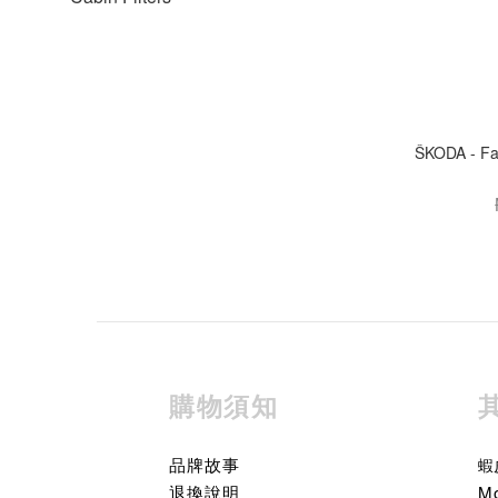
ŠKODA - F
購物須知
品牌故事
蝦
退換說明
M