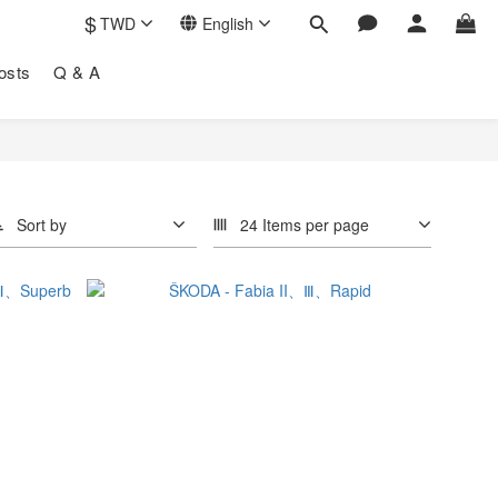
$
TWD
English
osts
Q & A
Sort by
24 Items per page