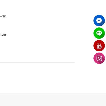
週一至
.co