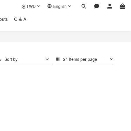
$
TWD
English
osts
Q & A
Sort by
24 Items per page