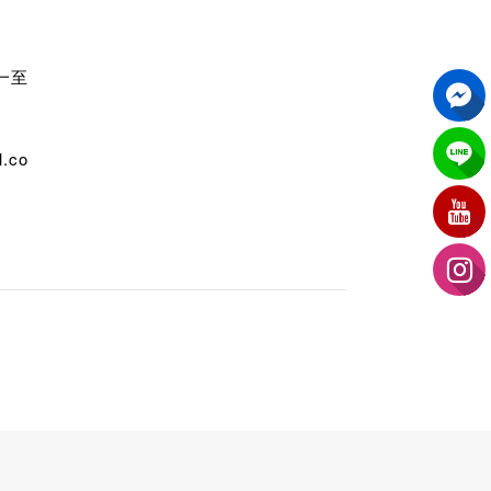
週一至
.co