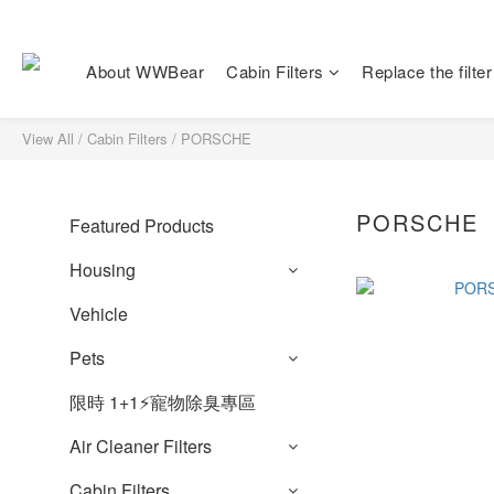
About WWBear
Cabin Filters
Replace the filter
View All
/
Cabin Filters
/
PORSCHE
PORSCHE
Featured Products
Housing
Vehicle
Pets
限時 1+1⚡️寵物除臭專區
Air Cleaner Filters
Cabin Filters