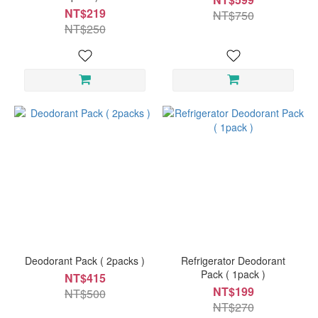
NT$219
NT$750
NT$250
Deodorant Pack ( 2packs )
Refrigerator Deodorant
Pack ( 1pack )
NT$415
NT$199
NT$500
NT$270