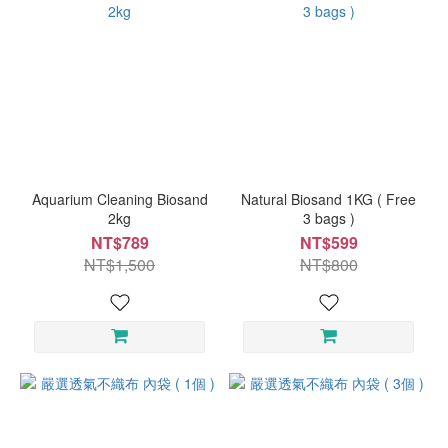
Aquarium Cleaning Biosand
Natural Biosand 1KG ( Free
2kg
3 bags )
NT$789
NT$599
NT$1,500
NT$800