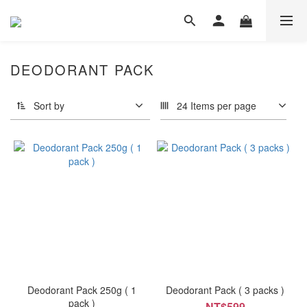
DEODORANT PACK
Sort by
24 Items per page
Deodorant Pack 250g ( 1
Deodorant Pack ( 3 packs )
pack )
NT$599