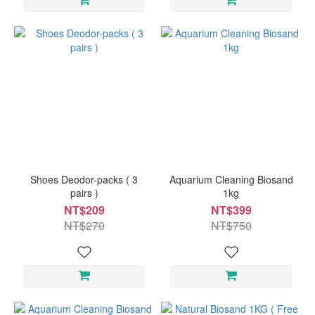
Shoes Deodor-packs ( 3
Aquarium Cleaning Biosand
pairs )
1kg
NT$209
NT$399
NT$270
NT$750