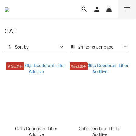
CAT
Sort by
24 Items per page
新品上架👍
新品上架👍
Cat's Deodorant Litter
Cat's Deodorant Litter
Additive
Additive