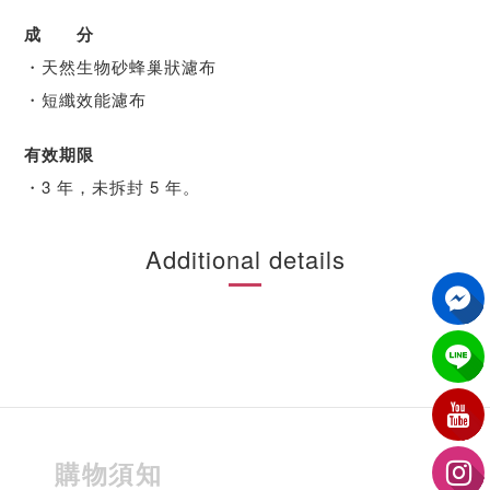
成 分
・天然生物砂蜂巢狀濾布
・短纖效能濾布
有效期限
・3 年，未拆封 5 年。
Additional details
購物須知