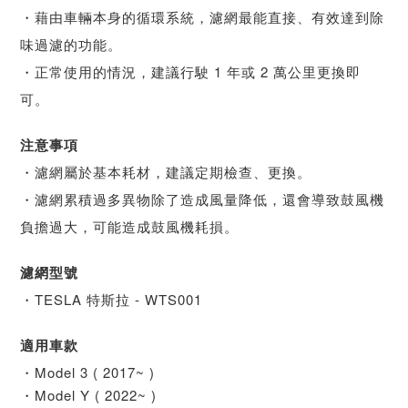
・藉由車輛本身的循環系統，濾網最能直接、有效達到除
味過濾的功能。
・正常使用的情況，建議行駛 1 年或 2 萬公里更換即
可。
注意事項
・濾網屬於基本耗材，建議定期檢查、更換。
・濾網累積過多異物除了造成風量降低，還會導致鼓風機
負擔過大，可能造成鼓風機耗損。
濾網型號
・TESLA 特斯拉 - WTS001
適用車款
・
Model 3 ( 2017~ )
・Model Y
( 2022~ )