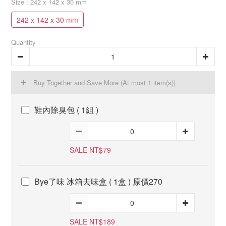
Size
: 242 x 142 x 30 mm
242 x 142 x 30 mm
Quantity
Buy Together and Save More
(At most 1 item(s))
鞋內除臭包 ( 1組 )
SALE NT$79
Bye了味 冰箱去味盒 ( 1盒 ) 原價270
SALE NT$189