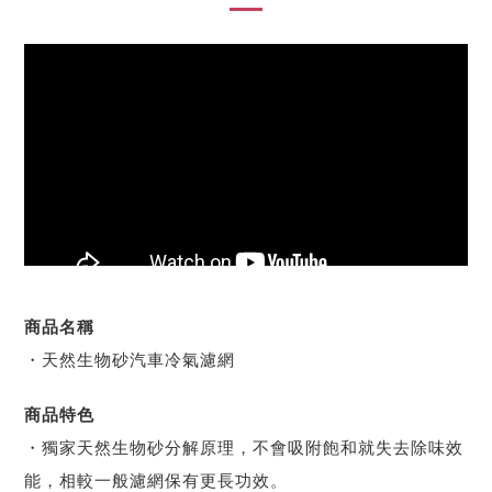
商品名稱
・天然生物砂汽車冷氣濾網
商品特色
・獨家天然生物砂分解原理，不會吸附飽和就失去除味效
能，相較一般濾網保有更長功效。