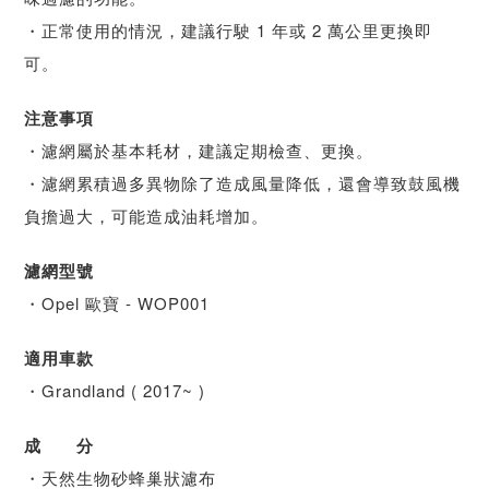
・正常使用的情況，建議行駛 1 年或 2 萬公里更換即
可。
注意事項
・濾網屬於基本耗材，建議定期檢查、更換。
・濾網累積過多異物除了造成風量降低，還會導致鼓風機
負擔過大，可能造成油耗增加。
濾網型號
・Opel 歐寶 - WOP001
適用車款
・Grandland ( 2017~ )
成 分
・天然生物砂蜂巢狀濾布