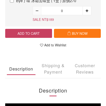
Bye了味 冰箱去味盒 ( 1盒 ) 原價270
SALE NT$189
ADD TO CART
BUY NOW
Add to Wishlist
Shipping &
Customer
Description
Payment
Reviews
Description