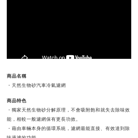
商品名稱
・天然生物砂汽車冷氣濾網
商品特色
・獨家天然生物砂分解原理，不會吸附飽和就失去除味效
能，相較一般濾網保有更長功效。
・藉由車輛本身的循環系統，濾網最能直接、有效達到除
味過濾的功能。