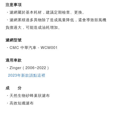
注意事項
・濾網屬於基本耗材，建議定期檢查、更換。
・濾網累積過多異物除了造成風量降低，還會導致鼓風機
負擔過大，可能造成油耗增加。
濾網型號
・CMC 中華汽車 - WCM001
適用車款
・Zinger ( 2006~2022 )
2023年新款請點這裡
成 分
・天然生物砂蜂巢狀濾布
・高效短纖濾布