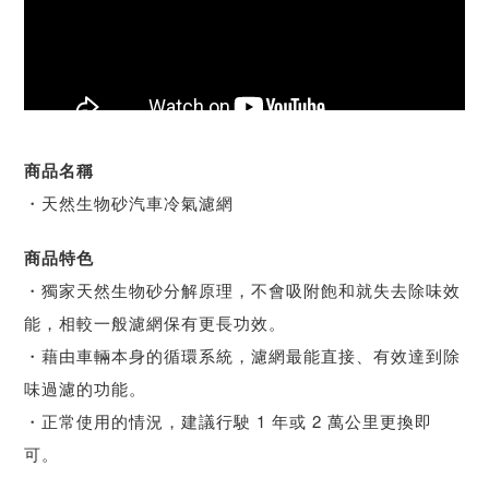
商品名稱
・天然生物砂汽車冷氣濾網
商品特色
・獨家天然生物砂分解原理，不會吸附飽和就失去除味效
能，相較一般濾網保有更長功效。
・藉由車輛本身的循環系統，濾網最能直接、有效達到除
味過濾的功能。
・正常使用的情況，建議行駛 1 年或 2 萬公里更換即
可。