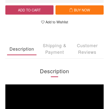
ADD TO CART
BUY NOW
Add to Wishlist
Shipping &
Customer
Description
Payment
Reviews
Description