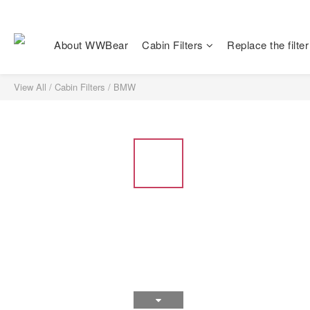
About WWBear
Cabin Filters
Replace the filter
View All
/
Cabin Filters
/
BMW