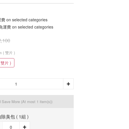
n selected categories
 on selected categories
,100
mm ( 雙片 )
( 雙片 )
d Save More
(At most 1 item(s))
除臭包 ( 1組 )