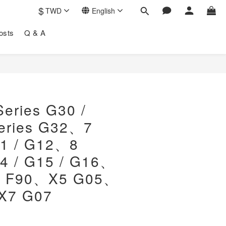
$
TWD
English
osts
Q & A
BUY NOW
eries G30 /
eries G32、7
11 / G12、8
14 / G15 / G16、
s F90、X5 G05、
X7 G07