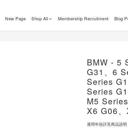
New Page
Shop All
Membership Recruitment
Blog P
BMW - 5 S
G31、6 S
Series G
Series G
M5 Serie
X6 G06、
適用年份詳見商品說明