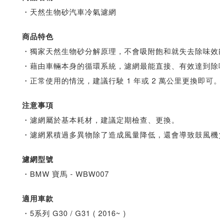
・天然生物砂汽車冷氣濾網
商品特色
・獨家天然生物砂分解原理，不會吸附飽和就失去除味效
・藉由車輛本身的循環系統，濾網最能直接、有效達到除
・正常使用的情況，建議行駛 1 年或 2 萬公里更換即可
注意事項
・濾網屬於基本耗材，建議定期檢查、更換。
・濾網累積過多異物除了造成風量降低，還會導致鼓風機
濾網型號
・BMW 寶馬 - WBW007
適用車款
・5系列 G30 / G31 ( 2016~ )