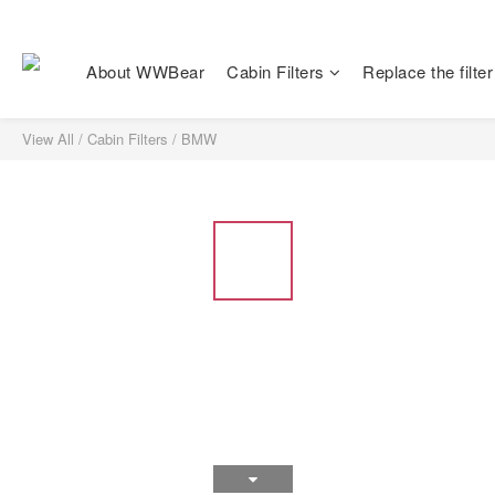
About WWBear
Cabin Filters
Replace the filter
View All
/
Cabin Filters
/
BMW