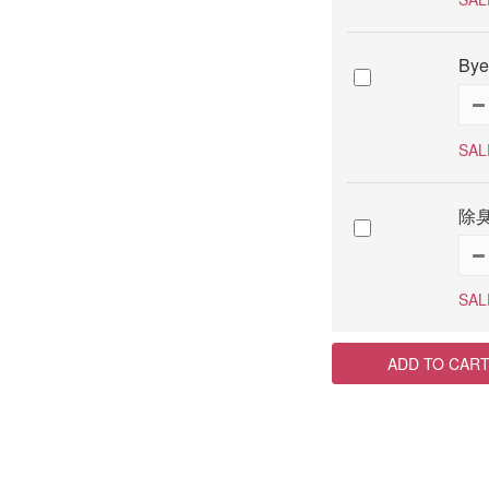
By
SAL
除臭
SAL
ADD TO CAR