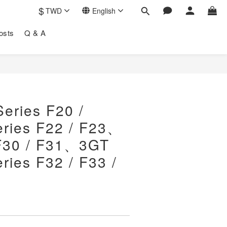
$
TWD
English
osts
Q & A
BUY NOW
eries F20 /
ries F22 / F23、
 F30 / F31、3GT
ies F32 / F33 /