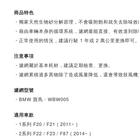
商品特色
・獨家天然生物砂分解原理，不會吸附飽和就失去除味效
・藉由車輛本身的循環系統，濾網最能直接、有效達到除
・正常使用的情況，建議行駛 1 年或 2 萬公里更換即可
注意事項
・濾網屬於基本耗材，建議定期檢查、更換。
・濾網累積過多異物除了造成風量降低，還會導致鼓風機
濾網型號
・BMW 寶馬 - WBW005
適用車款
・1系列 F20 / F21 ( 2011~ )
・2系列 F22 / F23 / F87 ( 2014~ )