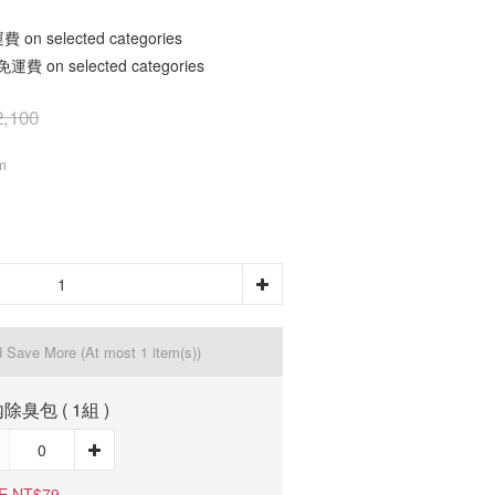
n selected categories
 on selected categories
,100
m
d Save More
(At most 1 item(s))
除臭包 ( 1組 )
E NT$79