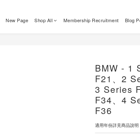
New Page
Shop All
Membership Recruitment
Blog P
BMW - 1 S
F21、2 Se
3 Series
F34、4 Ser
F36
適用年份詳見商品說明