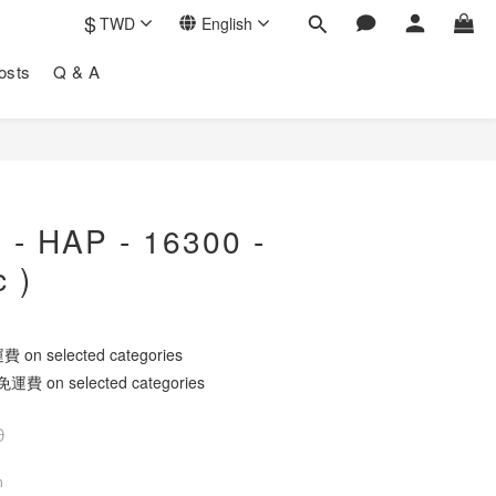
$
TWD
English
osts
Q & A
BUY NOW
 - HAP - 16300 -
 )
n selected categories
 on selected categories
0
m