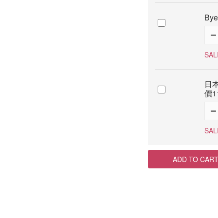
By
SAL
日本
價1
SAL
ADD TO CAR