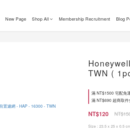
New Page
Shop All
Membership Recruitment
Blog P
Honeywell
TWN ( 1pc
滿 NT$1500 宅配免運費 o
滿 NT$690 超商取件免運費
NT$120
NT$15
Size
: 23.5 x 25 x 0.5 c