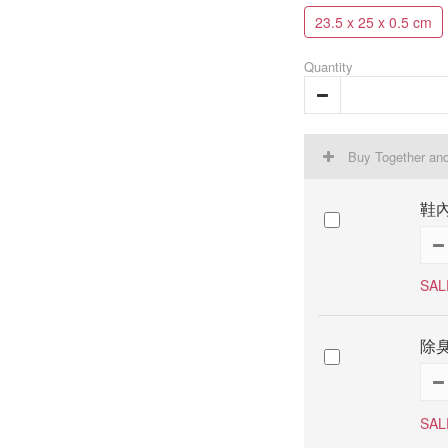
23.5 x 25 x 0.5 cm
Quantity
Buy Together an
鞋內
SAL
除臭
SAL