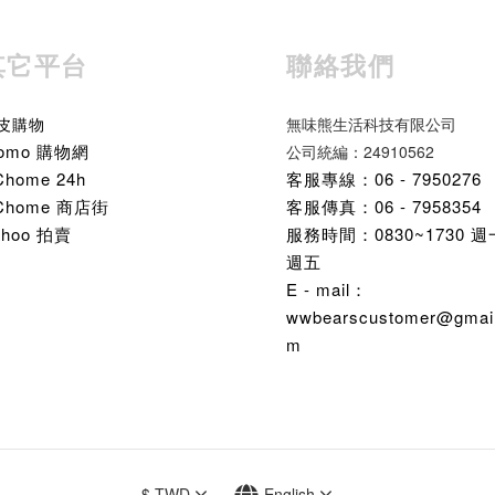
其它平台
聯絡我們
皮購物
無味熊生活科技有限公司
omo 購物網
公司統編：24910562
Chome 24h
客服專線：06 - 7950276
Chome 商店街
客服傳真：06 - 7958354
ahoo 拍賣
服務時間：0830~1730 
週五
E - mail：
wwbearscustomer@gmail
m
$
TWD
English