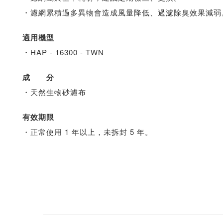
・濾網累積過多異物會造成風量降低、過濾除臭效果減弱
適用機型
・HAP - 16300 - TWN
成 分
・天然生物砂濾布
有效期限
・正常使用 1 年以上，未拆封 5 年。