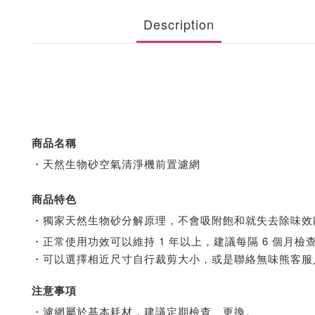
Description
商品名稱
・天然生物砂空氣清淨機前置濾網
商品特色
・獨家天然生物砂分解原理，不會吸附飽和就失去除味效
・正常使用功效可以維持 1 年以上，建議每隔 6 個月檢
・可以選擇相近尺寸自行裁剪大小，或是聯絡無味熊客服
注意事項
・濾網屬於基本耗材，建議定期檢查、更換。