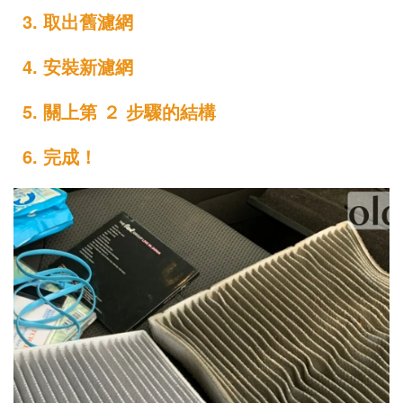
3. 取出舊濾網
4. 安裝新濾網
5. 關上第 ２ 步驟的結構
6. 完成！