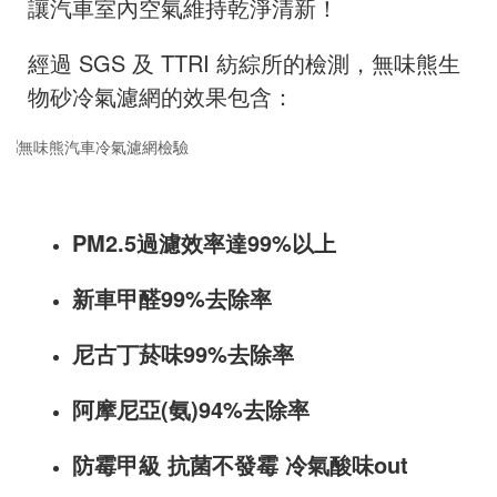
讓汽車室內空氣維持乾淨清新！
經過 SGS 及 TTRI 紡綜所的檢測，無味熊生
物砂冷氣濾網的效果包含：
PM2.5過濾效率達99%以上
新車甲醛99%去除率
尼古丁菸味99%去除率
阿摩尼亞(氨)94%去除率
防霉甲級 抗菌不發霉 冷氣酸味out