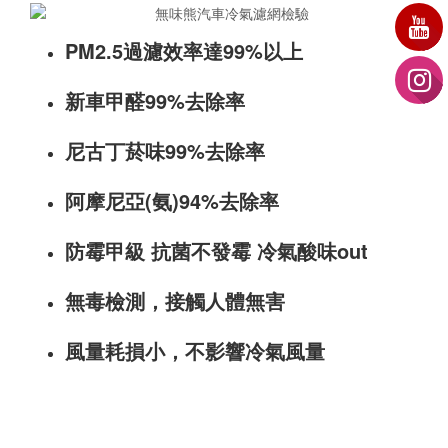
PM2.5過濾效率達99%以上
新車甲醛99%去除率
尼古丁菸味99%去除率
阿摩尼亞(氨)94%去除率
防霉甲級 抗菌不發霉 冷氣酸味out
無毒檢測，接觸人體無害
風量耗損小，不影響冷氣風量