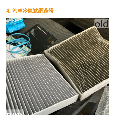
4. 汽車冷氣濾網過髒