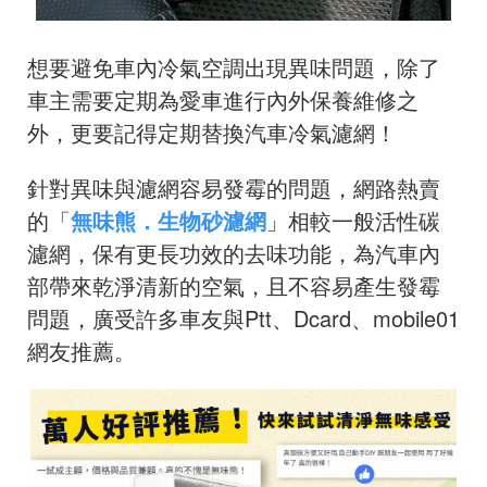
想要避免車內冷氣空調出現異味問題，除了
車主需要定期為愛車進行內外保養維修之
外，更要記得定期替換汽車冷氣濾網！
針對異味與濾網容易發霉的問題，網路熱賣
的「
無味熊．生物砂濾網
」相較一般活性碳
濾網，保有更長功效的去味功能，為汽車內
部帶來乾淨清新的空氣，且不容易產生發霉
問題，廣受許多車友與Ptt、Dcard、mobile01
網友推薦。