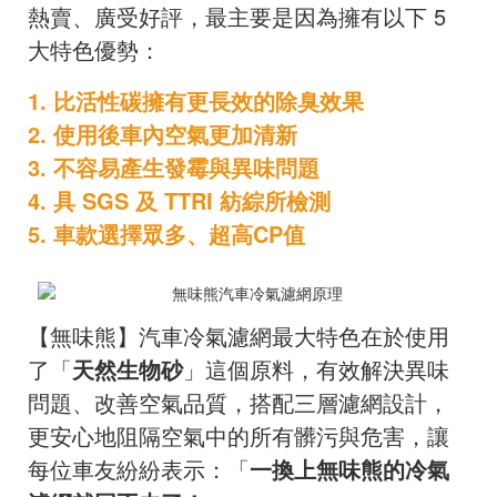
熱賣、廣受好評，最主要是因為擁有以下 5
大特色優勢：
1. 比活性碳擁有更長效的除臭效果
2. 使用後車內空氣更加清新
3. 不容易產生發霉與異味問題
4. 具 SGS 及 TTRI 紡綜所檢測
5. 車款選擇眾多、超高CP值
【無味熊】汽車冷氣濾網最大特色在於使用
了「
天然生物砂
」這個原料，有效解決異味
問題、改善空氣品質，搭配三層濾網設計，
更安心地阻隔空氣中的所有髒污與危害，讓
每位車友紛紛表示：「
一換上無味熊的冷氣