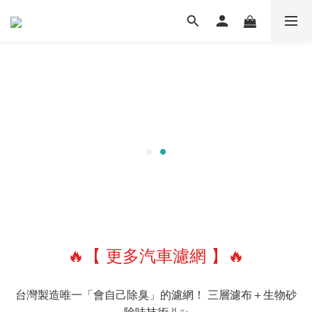
🔥【 更多汽車濾網 】🔥
台灣製造唯一「會自己除臭」的濾網！ 三層濾布＋生物砂
除味技術👃✨