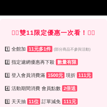
❤️‍🔥雙11限定優惠一次看！❤️‍🔥
1️⃣ 全館加
11元多1件
(部分商品不參與活動)
2️⃣ 指定濾網優惠再下殺
數量有限
3️⃣ 登入會員消費滿
1500元
現折
111元
4️⃣ 活動期間消費 會員點數
2倍送
5️⃣ 天天抽
11位
訂單減免
111元