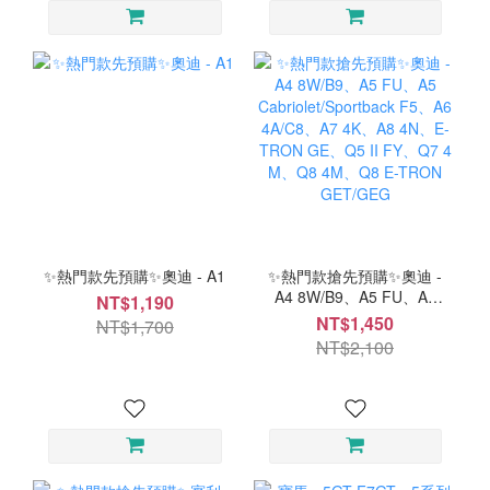
✨熱門款先預購✨奧迪 - A1
✨熱門款搶先預購✨奧迪 -
A4 8W/B9、A5 FU、A5
NT$1,190
Cabriolet/Sportback F5、
NT$1,450
NT$1,700
A6 4A/C8、A7 4K、A8
NT$2,100
4N、E-TRON GE、Q5 II
FY、Q7 4 M、Q8 4M、
Q8 E-TRON GET/GEG