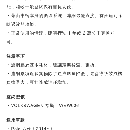
能，相較一般濾網保有更長功效。
・藉由車輛本身的循環系統，濾網最能直接、有效達到除
味過濾的功能。
・正常使用的情況，建議行駛 1 年或 2 萬公里更換即
可。
注意事項
・濾網屬於基本耗材，建議定期檢查、更換。
・濾網累積過多異物除了造成風量降低，還會導致鼓風機
負擔過大，可能造成油耗增加。
濾網型號
・VOLKSWAGEN 福斯 - WVW006
適用車款
・Polo 六代 ( 2014~ )