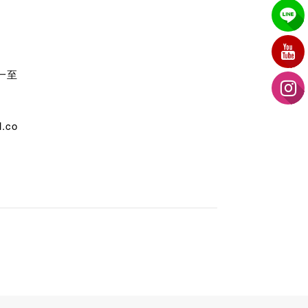
週一至
.co