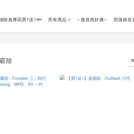
寵物除臭專區買1送1🐟
所有商品
✨會員熊好康✨
部落格首
速霸陸