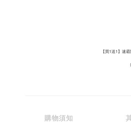
【買1送1】速霸陸 -
購物須知