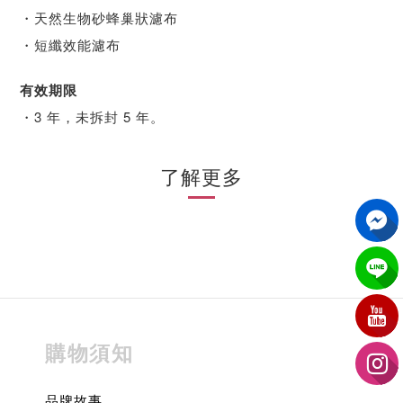
・天然生物砂蜂巢狀濾布
・短纖效能濾布
有效期限
・3 年，未拆封 5 年。
了解更多
購物須知
品牌故事