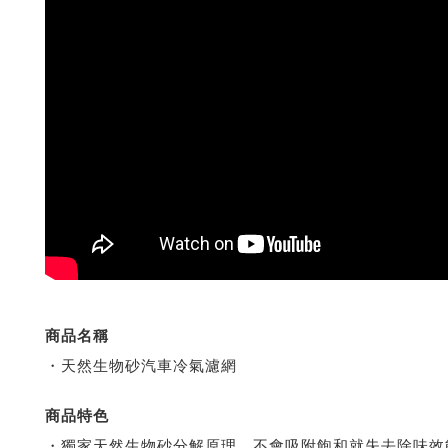
商品名稱
・天然生物砂汽車冷氣濾網
商品特色
・獨家天然生物砂分解原理，不會吸附飽和就失去除味效