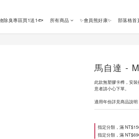
寵物除臭專區買1送1🐟
所有商品
✨會員熊好康✨
部落格首
馬自達 - M
此款無塑膠卡榫，安裝
意者請小心下單。
適用年份詳見商品說明
指定分類，滿 NT$15
指定分類，滿 NT$6