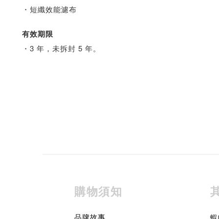
・短纖效能濾布
有效期限
・3 年，未拆封 5 年。
購物須知
品牌故事
蝦