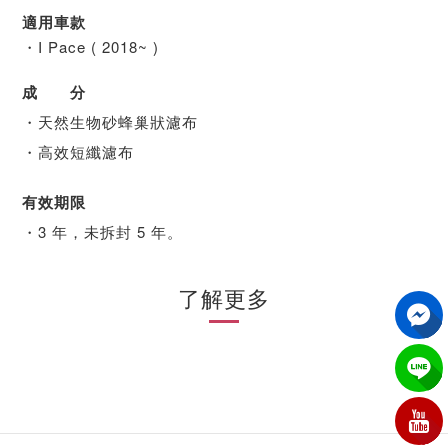
適用車款
・I Pace ( 2018~ )
成 分
・天然生物砂蜂巢狀濾布
・高效短纖濾布
有效期限
・3 年，未拆封 5 年。
了解更多