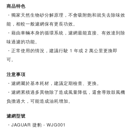
商品特色
・獨家天然生物砂分解原理，不會吸附飽和就失去除味效
能，相較一般濾網保有更長功效。
・藉由車輛本身的循環系統，濾網最能直接、有效達到除
味過濾的功能。
・正常使用的情況，建議行駛 1 年或 2 萬公里更換即
可。
注意事項
・濾網屬於基本耗材，建議定期檢查、更換。
・濾網累積過多異物除了造成風量降低，還會導致鼓風機
負擔過大，可能造成油耗增加。
濾網型號
・JAGUAR 捷豹 - WJG001