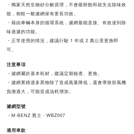
・獨家天然生物砂分解原理，不會吸附飽和就失去除味效
能，相較一般濾網保有更長功效。
・藉由車輛本身的循環系統，濾網最能直接、有效達到除
味過濾的功能。
・正常使用的情況，建議行駛 1 年或 2 萬公里更換即
可。
注意事項
・濾網屬於基本耗材，建議定期檢查、更換。
・濾網累積過多異物除了造成風量降低，還會導致鼓風機
負擔過大，可能造成油耗增加。
濾網型號
・M-BENZ 賓士 - WBZ007
適用車款